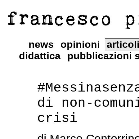
francesco p
news
opinioni
articol
didattica
pubblicazioni s
#Messinasenz
di non-comun
crisi
di Marco Centorrin