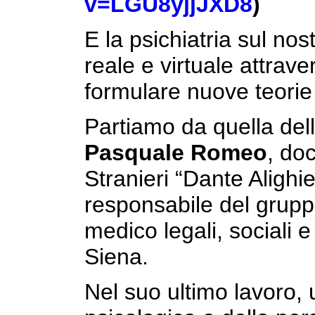
v=LGU8yjjJXD8
)
E la psichiatria sul no
reale e virtuale attrave
formulare nuove teorie 
Partiamo da quella del
Pasquale Romeo
, do
Stranieri “Dante Alighi
responsabile del gruppo
medico legali, sociali e
Siena.
Nel suo ultimo lavoro, u