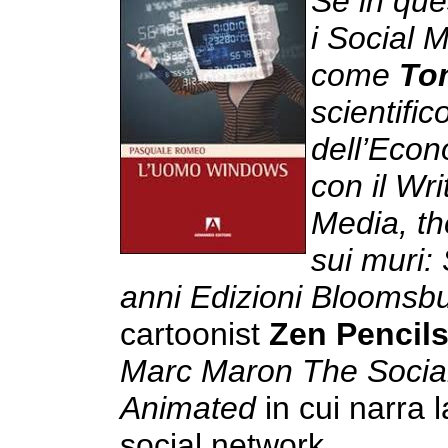
Se in ques
i Social 
come
To
scientifi
dell’Econ
con il
Wri
Media, th
sui muri:
anni Edizioni Bloomsb
cartoonist
Zen Pencil
Marc Maron The Socia
Animated
in cui narra 
social network.