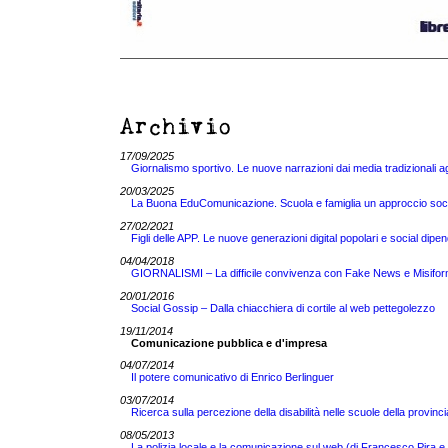
Archivio
17/09/2025
Giornalismo sportivo. Le nuove narrazioni dai media tradizionali a
20/03/2025
La Buona EduComunicazione. Scuola e famiglia un approccio sociol
27/02/2021
Figli delle APP. Le nuove generazioni digital popolari e social dipen
04/04/2018
GIORNALISMI – La difficile convivenza con Fake News e Misifor
20/01/2016
Social Gossip – Dalla chiacchiera di cortile al web pettegolezzo
19/11/2014
Comunicazione pubblica e d'impresa
04/07/2014
Il potere comunicativo di Enrico Berlinguer
03/07/2014
Ricerca sulla percezione della disabilità nelle scuole della provinci
08/05/2013
La polizia locale e la comunicazione sul web (di Francesco Pira