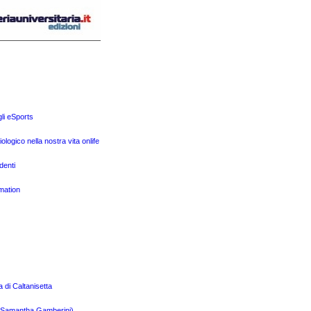
gli eSports
ogico nella nostra vita onlife
denti
mation
a di Caltanisetta
 e Samantha Gamberini)