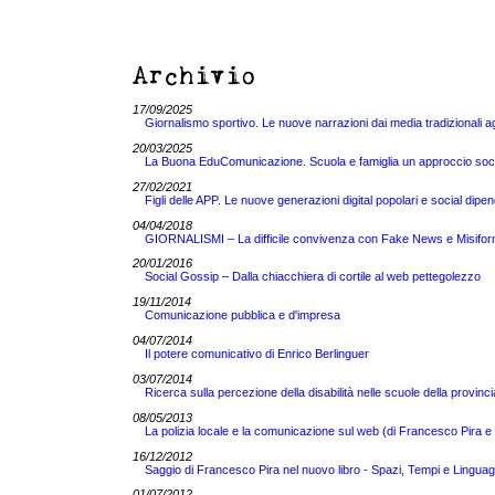
Archivio
17/09/2025
Giornalismo sportivo. Le nuove narrazioni dai media tradizionali a
20/03/2025
La Buona EduComunicazione. Scuola e famiglia un approccio sociol
27/02/2021
Figli delle APP. Le nuove generazioni digital popolari e social dipen
04/04/2018
GIORNALISMI – La difficile convivenza con Fake News e Misifor
20/01/2016
Social Gossip – Dalla chiacchiera di cortile al web pettegolezzo
19/11/2014
Comunicazione pubblica e d'impresa
04/07/2014
Il potere comunicativo di Enrico Berlinguer
03/07/2014
Ricerca sulla percezione della disabilità nelle scuole della provinci
08/05/2013
La polizia locale e la comunicazione sul web (di Francesco Pira
16/12/2012
Saggio di Francesco Pira nel nuovo libro - Spazi, Tempi e Linguaggi
01/07/2012