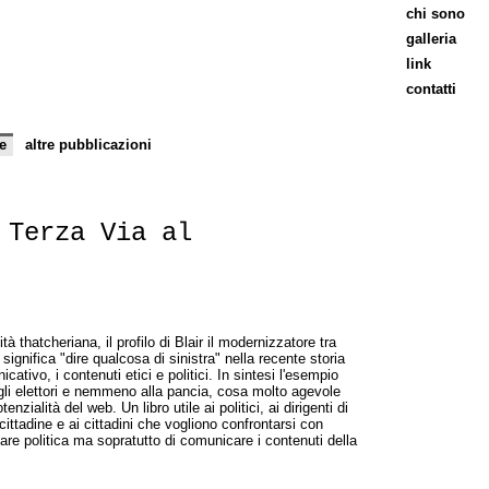
chi sono
galleria
link
contatti
e
altre pubblicazioni
 Terza Via al
 thatcheriana, il profilo di Blair il modernizzatore tra
significa "dire qualcosa di sinistra" nella recente storia
tivo, i contenuti etici e politici. In sintesi l'esempio
egli elettori e nemmeno alla pancia, cosa molto agevole
ialità del web. Un libro utile ai politici, ai dirigenti di
ittadine e ai cittadini che vogliono confrontarsi con
re politica ma sopratutto di comunicare i contenuti della