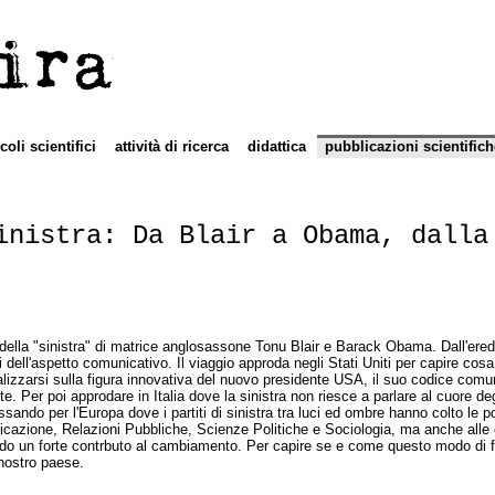
ira
icoli scientifici
attività di ricerca
didattica
pubblicazioni scientifich
inistra: Da Blair a Obama, dalla
 della "sinistra" di matrice anglosassone Tonu Blair e Barack Obama. Dall'eredità
dell'aspetto comunicativo. Il viaggio approda negli Stati Uniti per capire cosa 
zzarsi sulla figura innovativa del nuovo presidente USA, il suo codice comunica
. Per poi approdare in Italia dove la sinistra non riesce a parlare al cuore d
ndo per l'Europa dove i partiti di sinistra tra luci ed ombre hanno colto le potenz
nicazione, Relazioni Pubbliche, Scienze Politiche e Sociologia, ma anche alle c
ndo un forte contrbuto al cambiamento. Per capire se e come questo modo di fa
 nostro paese.