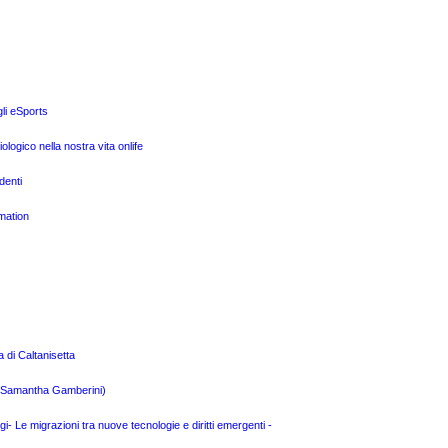
gli eSports
ogico nella nostra vita onlife
denti
mation
a di Caltanisetta
 e Samantha Gamberini)
- Le migrazioni tra nuove tecnologie e diritti emergenti -