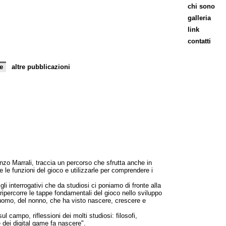
chi sono
galleria
link
contatti
e
altre pubblicazioni
nzo Marrali, traccia un percorso che sfrutta anche in
e le funzioni del gioco e utilizzarle per comprendere i
 gli interrogativi che da studiosi ci poniamo di fronte alla
ipercorre le tappe fondamentali del gioco nello sviluppo
'uomo, del nonno, che ha visto nascere, crescere e
ul campo, riflessioni dei molti studiosi: filosofi,
 dei digital game fa nascere".