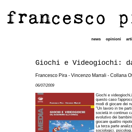
francesco p
news
opinioni
art
Giochi e Videogiochi: d
Francesco Pira - Vincenzo Marrali - Collana 
06/07/2009
Giochi e videogiochi,
questo caso l'approcci
modi di giocare dei na
"Un lavoro in tre parti
società in continuo c
evolutivo dei bambini
giocare quattro nipoti
La terza parte analizz
sociologici, psicolog