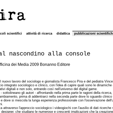
ira
icoli scientifici
attività di ricerca
didattica
pubblicazioni scientifich
al nascondino alla console
Officina dei Media 2009 Bonanno Editore
il nuovo lavoro del sociologo e giornalista Francesco Pira e del pediatra Vince
o integrato sociologico e clinico, con l'idea di capire quali sono le dinamiche 
tivi digitali e non solo, entrando così nell'universo del digital game.
 - sottolineano gli autori - affrontando nella prima parte le ragioni della ricerca,
ambiamento, prima di addentrarci nella seconda parte dove lo sguardo clinico r
 e dove si mescola la lunga esperienza professionale con l'osservazione dell
ni.
a attraverso l'approccio sociologico i videogiochi con l'ausilio di dati ricerche s
i, designer, che studiano le numerose e crescenti implicazioni che la creazione