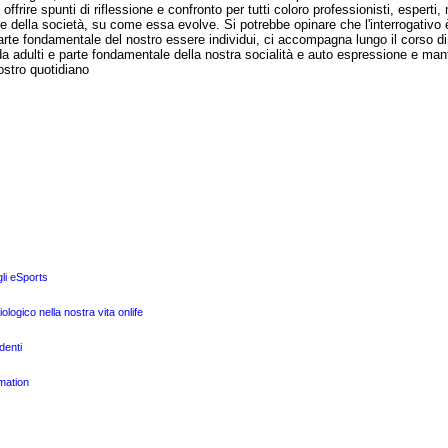
frire spunti di riflessione e confronto per tutti coloro professionisti, esperti
he della società, su come essa evolve. Si potrebbe opinare che l'interrogati
arte fondamentale del nostro essere individui, ci accompagna lungo il corso di
da adulti e parte fondamentale della nostra socialità e auto espressione e manti
ostro quotidiano
gli eSports
ogico nella nostra vita onlife
denti
mation