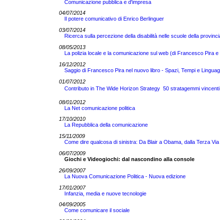
Comunicazione pubblica e d'impresa
04/07/2014
Il potere comunicativo di Enrico Berlinguer
03/07/2014
Ricerca sulla percezione della disabilità nelle scuole della provinci
08/05/2013
La polizia locale e la comunicazione sul web (di Francesco Pira
16/12/2012
Saggio di Francesco Pira nel nuovo libro - Spazi, Tempi e Linguaggi
01/07/2012
Contributo in The Wide Horizon Strategy  50 stratagemmi vincenti
08/01/2012
La Net comunicazione politica
17/10/2010
La Repubblica della comunicazione
15/11/2009
Come dire qualcosa di sinistra: Da Blair a Obama, dalla Terza Vi
06/07/2009
Giochi e Videogiochi: dal nascondino alla console
26/09/2007
La Nuova Comunicazione Politica - Nuova edizione
17/01/2007
Infanzia, media e nuove tecnologie
04/09/2005
Come comunicare il sociale