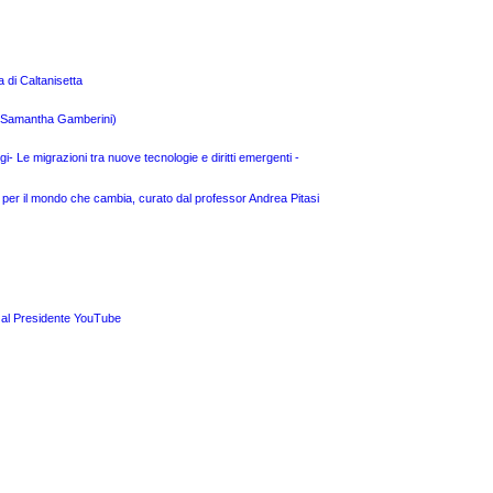
a di Caltanisetta
 e Samantha Gamberini)
- Le migrazioni tra nuove tecnologie e diritti emergenti -
 per il mondo che cambia, curato dal professor Andrea Pitasi
a al Presidente YouTube