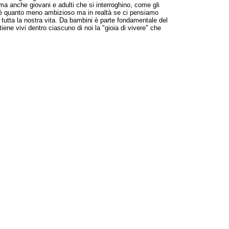
, ma anche giovani e adulti che si interroghino, come gli
vo è quanto meno ambizioso ma in realtà se ci pensiamo
 tutta la nostra vita. Da bambini è parte fondamentale del
ene vivi dentro ciascuno di noi la "gioia di vivere" che