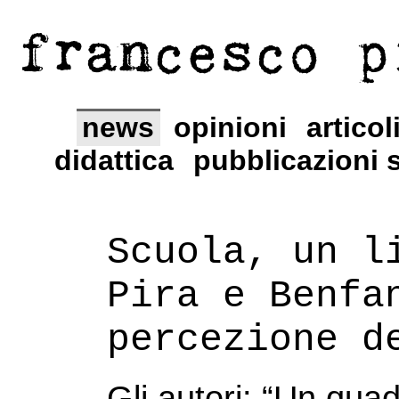
francesco p
news
opinioni
articol
didattica
pubblicazioni s
Scuola, un l
Pira e Benfa
percezione d
Gli autori: “Un qua