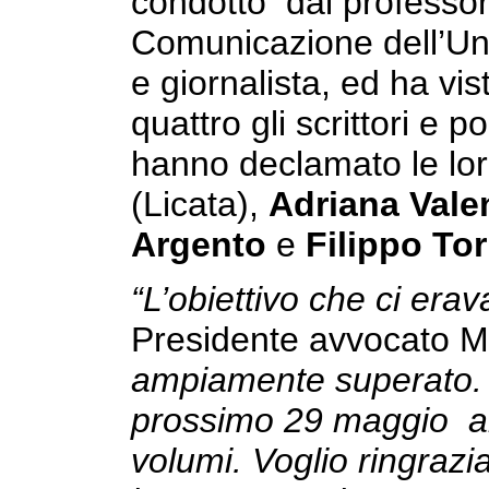
condotto dal professo
Comunicazione dell’Uni
e giornalista, ed ha vis
quattro gli scrittori e 
hanno declamato le lo
(Licata),
Adriana Val
Argento
e
Filippo T
“L’obiettivo che ci era
Presidente avvocato 
ampiamente superato. S
prossimo 29 maggio al 
volumi. Voglio ringrazia