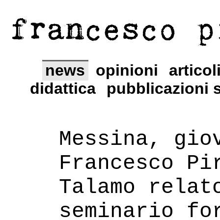
francesco p
news
opinioni
articol
didattica
pubblicazioni s
Messina, gio
Francesco Pi
Talamo relat
seminario fo