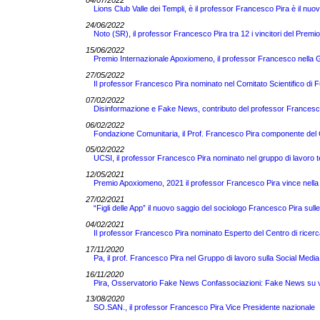
04/07/2022
Lions Club Valle dei Templi, è il professor Francesco Pira è il nuo
24/06/2022
Noto (SR), il professor Francesco Pira tra 12 i vincitori del Pre
15/06/2022
Premio Internazionale Apoxiomeno, il professor Francesco nella Gi
27/05/2022
Il professor Francesco Pira nominato nel Comitato Scientifico di 
07/02/2022
Disinformazione e Fake News, contributo del professor Francesco 
06/02/2022
Fondazione Comunitaria, il Prof. Francesco Pira componente del C
05/02/2022
UCSI, il professor Francesco Pira nominato nel gruppo di lavoro 
12/05/2021
Premio Apoxiomeno, 2021 il professor Francesco Pira vince nella 
27/02/2021
“Figli delle App” il nuovo saggio del sociologo Francesco Pira sull
04/02/2021
Il professor Francesco Pira nominato Esperto del Centro di ricerc
17/11/2020
Pa, il prof. Francesco Pira nel Gruppo di lavoro sulla Social Media
16/11/2020
Pira, Osservatorio Fake News Confassociazioni: Fake News su vacc
13/08/2020
SO.SAN., il professor Francesco Pira Vice Presidente nazionale