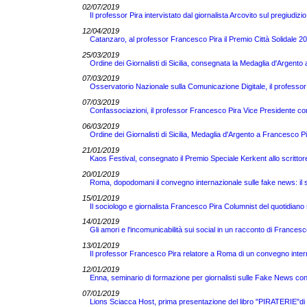
02/07/2019
Il professor Pira intervistato dal giornalista Arcovito sul pregiudizi
12/04/2019
Catanzaro, al professor Francesco Pira il Premio Città Solidale 2
25/03/2019
Ordine dei Giornalisti di Sicilia, consegnata la Medaglia d'Argent
07/03/2019
Osservatorio Nazionale sulla Comunicazione Digitale, il professor
07/03/2019
Confassociazioni, il professor Francesco Pira Vice Presidente co
06/03/2019
Ordine dei Giornalisti di Sicilia, Medaglia d'Argento a Francesco Pir
21/01/2019
Kaos Festival, consegnato il Premio Speciale Kerkent allo scrittor
20/01/2019
Roma, dopodomani il convegno internazionale sulle fake news: il so
15/01/2019
Il sociologo e giornalista Francesco Pira Columnist del quotidian
14/01/2019
Gli amori e l'incomunicabilità sui social in un racconto di Francesc
13/01/2019
Il professor Francesco Pira relatore a Roma di un convegno inter
12/01/2019
Enna, seminario di formazione per giornalisti sulle Fake News co
07/01/2019
Lions Sciacca Host, prima presentazione del libro "PIRATERIE"di 