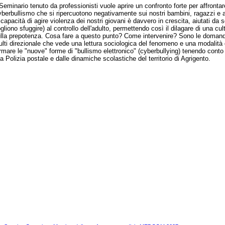
 Seminario tenuto da professionisti vuole aprire un confronto forte per affront
berbullismo che si ripercuotono negativamente sui nostri bambini, ragazzi e ad
 capacità di agire violenza dei nostri giovani è davvero in crescita, aiutati da 
gliono sfuggire) al controllo dell'adulto, permettendo così il dilagare di una c
lla prepotenza. Cosa fare a questo punto? Come intervenire? Sono le domande a 
lti direzionale che vede una lettura sociologica del fenomeno e una modalità 
rmare le "nuove" forme di "bullismo elettronico" (cyberbullying) tenendo cont
la Polizia postale e dalle dinamiche scolastiche del territorio di Agrigento.