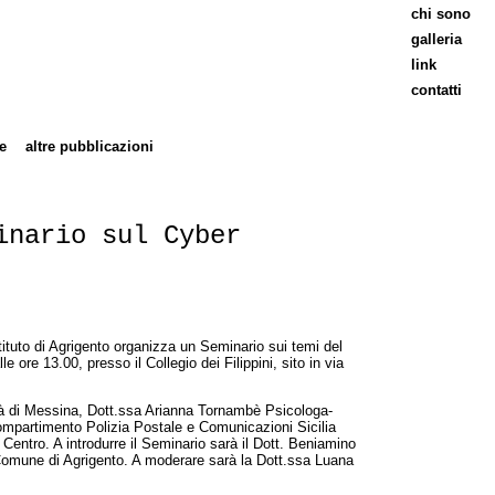
chi sono
galleria
link
contatti
e
altre pubblicazioni
inario sul Cyber
tituto di Agrigento organizza un Seminario sui temi del
 ore 13.00, presso il Collegio dei Filippini, sito in via
tà di Messina, Dott.ssa Arianna Tornambè Psicologa-
Compartimento Polizia Postale e Comunicazioni Sicilia
Centro. A introdurre il Seminario sarà il Dott. Beniamino
el Comune di Agrigento. A moderare sarà la Dott.ssa Luana