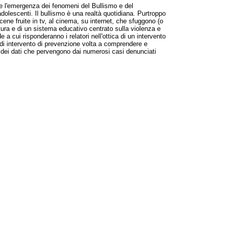
are l'emergenza dei fenomeni del Bullismo e del
olescenti. Il bullismo è una realtà quotidiana. Purtroppo
scene fruite in tv, al cinema, su internet, che sfuggono (o
ultura e di un sistema educativo centrato sulla violenza e
cui risponderanno i relatori nell'ottica di un intervento
di intervento di prevenzione volta a comprendere e
o dei dati che pervengono dai numerosi casi denunciati