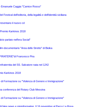
logo Emanuele Caggia "Camice Rosso"
Festival dell'editoria, della legalità e dell'identità siciliana
presentano il nuovo cd
l Premio Karkinos 2018
cio parlato nell'era Social"
ilm-documentario "Area dello Stretto" di Bioika
o "PIRATERIE"di Francesco Pira
Confraternita del SS. Salvatore nata nel 1242
emio Karkinos 2018
so di Formazione su "Violenza di Genere e Immigrazione"
i una conferenza del Rotary Club Messina
so di Formazione su "Violenza di Genere e Immigrazione"
e di fake news e misinformation. Il 16 novembre al Parco La Rosa