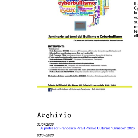
Il
Cy
la
vo
su
mu
fe
al
Archivio
31/07/2026
Al professor Francesco Pira il Premio Culturale “Girasole” 2026
03/07/2026