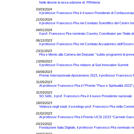
Nelle librerie la terza edizione di: PIRAterie
03/03/2024
Il professor Francesco Pira è il nuovo Presidente di Confassocia
21/02/2024
Il professor Francesco Pira nel Comitato Scientifico del Centro Int
04/01/2024
Il prof. Francesco Pira nominato Country Coordinator per l’Itali
06/12/2023
Il professor Francesco Pira nel Comitato Accademico dell’Osserv
23/11/2023
Pira e Mento alla Camera dei Deputati: "subito programmi di preve
13/09/2023
Il professor Francesco Pira relatore al Sud Innovation Summit
04/09/2023
Premio Internazionale Apoxiomeno 2023, il professor Francesco Pir
31/05/2023
Al professor Francesco Pira il I°Premio "Pace e Spiritualità 2023" 
31/03/2023
SO.SAN., il prof. Francesco Pira è il nuovo Presidente nazionale
18/03/2023
Violenza negli stadi, il sociologo prof. Francesco Pira nella Comm
01/02/2023
Al professor Francesco Pira il Premio UCSI 22/23 “Carmelo Garof
03/10/2022
Fondazione Italia Digitale, il professor Francesco Pira nominato ne