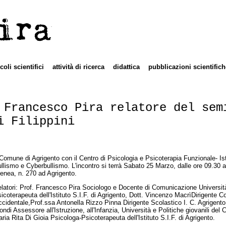
ira
icoli scientifici
attività di ricerca
didattica
pubblicazioni scientifich
 Francesco Pira relatore del sem
i Filippini
 Comune di Agrigento con il Centro di Psicologia e Psicoterapia Funzionale- Is
llismo e Cyberbullismo. L'incontro si terrà Sabato 25 Marzo, dalle ore 09.30 alle
enea, n. 270 ad Agrigento.
latori: Prof. Francesco Pira Sociologo e Docente di Comunicazione Universi
icoterapeuta dell'Istituto S.I.F. di Agrigento, Dott. Vincenzo MacrìDirigente 
cidentale,Prof.ssa Antonella Rizzo Pinna Dirigente Scolastico I. C. Agrigento 
ondi Assessore all'Istruzione, all'Infanzia, Università e Politiche giovanili d
ria Rita Di Gioia Psicologa-Psicoterapeuta dell'Istituto S.I.F. di Agrigento.