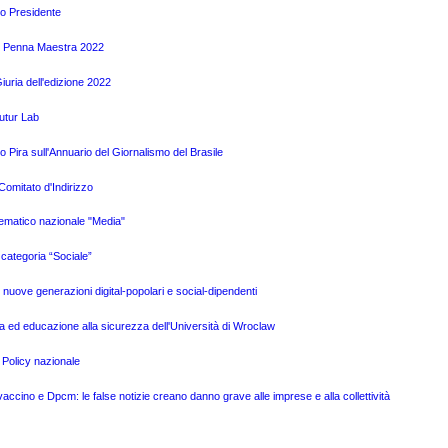
vo Presidente
mio Penna Maestra 2022
uria dell'edizione 2022
Futur Lab
Pira sull'Annuario del Giornalismo del Brasile
omitato d'Indirizzo
tematico nazionale "Media"
categoria “Sociale”
e nuove generazioni digital-popolari e social-dipendenti
a ed educazione alla sicurezza dell'Università di Wroclaw
 Policy nazionale
ino e Dpcm: le false notizie creano danno grave alle imprese e alla collettività