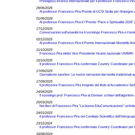
Prestigioso incarico internazionale per il professor Francesco
29/06/2026
Al professor Francesco Pira Premio di UCSI Sicilia per l’impegno 
01/06/2026
Al professor Francesco Pira il I°Premio “Pace e Spiritualità 2026” pe
17/12/2025
Conversazioni sull’umanità tra il sociologo Francesco Pira e il teo
02/12/2025
Al professor Francesco Pira il Premio Internazionale Mondello Ar
21/10/2025
Francesco Pira eletto Vice-Presidente Vicario nazionale UNIMRI
10/10/2025
Il professor Francesco Pira confermato Country Coordinator per 
17/09/2025
Giornalismo sportivo. Le nuove narrazioni dai media tradizionali a
17/09/2025
ll professore Francesco Pira insignito del titolo di Accademico Sici
24/04/2025
Il sociologo prof. Francesco Pira al Domani: schiavi dell’algoritm
20/03/2025
Nel libro di Francesco Pira “La buona EduComunicazione” un’indag
24/01/2025
Il professor Francesco Pira nel Comitato Scientifico dell’Intergrupp
23/11/2024
Il professor Francesco Pira confermato Country Coordinator per 
16/08/2024