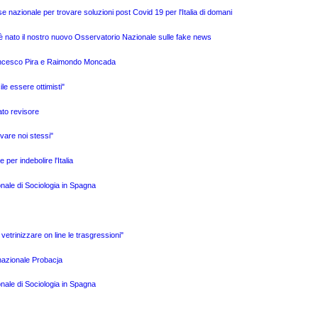
e nazionale per trovare soluzioni post Covid 19 per l'Italia di domani
è nato il nostro nuovo Osservatorio Nazionale sulle fake news
Francesco Pira e Raimondo Moncada
ile essere ottimisti"
ato revisore
vare noi stessi"
per indebolire l'Italia
onale di Sociologia in Spagna
i vetrinizzare on line le trasgressioni"
rnazionale Probacja
onale di Sociologia in Spagna