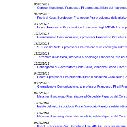
06/01/2019
Comiso, il sociologo Francesco Pira presenta il libro del neuro
31/12/2018
Festival Kaos, il professor Francesco Pira presidente della giuria del 
30/12/2018
Licata, Francesco Pira introduce il concerto degli IRICANTI che 
17/12/2018
Giornalismo e Comunicazione, il professor Francesco Pira ritira i
16/12/2018
S. Lucia del Mela, il professor Pira relatore di un convegno sul "Cal
15/12/2018
Terremoto di Messina, intervista al sociologo Francesco Pira nel f
12/12/2018
Consegnato al Governatore Lions Sicilia, Vincenzo Leone il libr
04/12/2018
Licata, il professor Pira presenta il libro di Vincenzo Graci sulla 
03/12/2018
Giornalismo e Comunicazione, al professor Francesco Pira il Pr
01/12/2018
Messina, il sociologo Pira relatore all'Ospedale Papardo del Cor
12/11/2018
Insidie del web, il sociologo Pira e l'avvocato Paratore relatori d
10/11/2018
Messina, il sociologo Pira relatore all'Ospedale Papardo del Cor
08/11/2018
Il Prof. Francesco Pira, Barcellona Live, AIGA e Lions per parlar