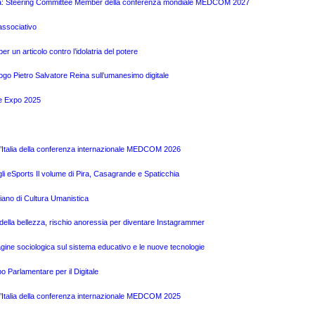
 Pira: Steering Committee Member della conferenza mondiale MEDCOM 2027
associativo
r un articolo contro l’idolatria del potere
logo Pietro Salvatore Reina sull’umanesimo digitale
te Expo 2025
l’Italia della conferenza internazionale MEDCOM 2026
gli eSports Il volume di Pira, Casagrande e Spaticchia
liano di Cultura Umanistica
o della bellezza, rischio anoressia per diventare Instagrammer
ine sociologica sul sistema educativo e le nuove tecnologie
o Parlamentare per il Digitale
l’Italia della conferenza internazionale MEDCOM 2025