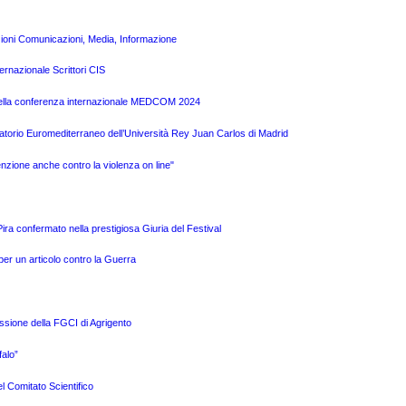
zioni Comunicazioni, Media, Informazione
ernazionale Scrittori CIS
a della conferenza internazionale MEDCOM 2024
atorio Euromediterraneo dell’Università Rey Juan Carlos di Madrid
nzione anche contro la violenza on line"
a confermato nella prestigiosa Giuria del Festival
per un articolo contro la Guerra
issione della FGCI di Agrigento
alo”
l Comitato Scientifico