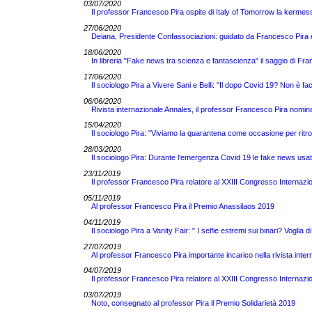
03/07/2020
Il professor Francesco Pira ospite di Italy of Tomorrow la kermess
27/06/2020
Deiana, Presidente Confassociazioni: guidato da Francesco Pira 
18/06/2020
In libreria "Fake news tra scienza e fantascienza" il saggio di 
17/06/2020
Il sociologo Pira a Vivere Sani e Belli: "Il dopo Covid 19? Non è fac
06/06/2020
Rivista internazionale Annales, il professor Francesco Pira nomin
15/04/2020
Il sociologo Pira: "Viviamo la quarantena come occasione per ritro
28/03/2020
Il sociologo Pira: Durante l'emergenza Covid 19 le fake news usate 
23/11/2019
Il professor Francesco Pira relatore al XXIII Congresso Internazi
05/11/2019
Al professor Francesco Pira il Premio Anassilaos 2019
04/11/2019
Il sociologo Pira a Vanity Fair: " I selfie estremi sui binari? Voglia d
27/07/2019
Al professor Francesco Pira importante incarico nella rivista inte
04/07/2019
Il professor Francesco Pira relatore al XXIII Congresso Internazi
03/07/2019
Noto, consegnato al professor Pira il Premio Solidarietà 2019