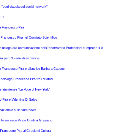
o: "oggi viaggia sui social network"
019
o a Francesco Pira
 Francesco Pira nel Comitato Scientifico
n delega alla comunicazione dell'Osservatorio Professioni e Imprese 4.0
a per i 35 anni di iscrizione
e Francesco Pira e all’attrice Barbara Capucci
ciologo Francesco Pira tra i relatori
o statunitense "La Voce di New York"
o Pira e Valentina Di Salvo
nazionale sulle fake news
n Francesco Pira e Cristina Graziano
Francesco Pira al Circolo di Cultura