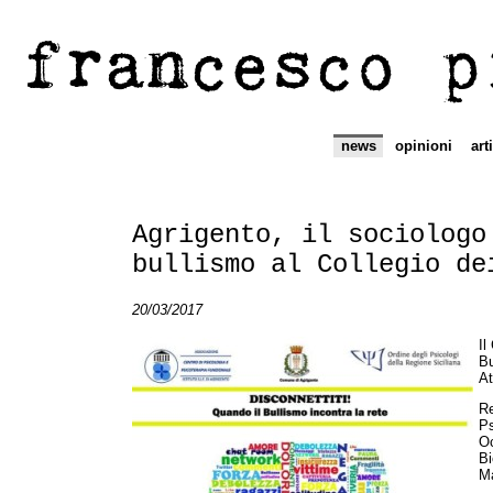
francesco p
news
opinioni
art
Agrigento, il sociologo
bullismo al Collegio de
20/03/2017
Il
Bu
At
Re
Ps
Oc
Bi
Ma