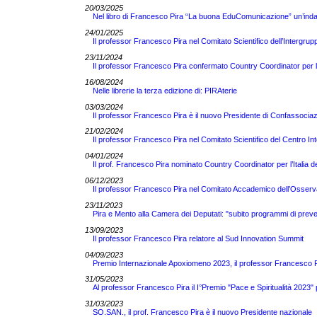
20/03/2025
Nel libro di Francesco Pira “La buona EduComunicazione” un’indag
24/01/2025
Il professor Francesco Pira nel Comitato Scientifico dell’Intergrupp
23/11/2024
Il professor Francesco Pira confermato Country Coordinator per 
16/08/2024
Nelle librerie la terza edizione di: PIRAterie
03/03/2024
Il professor Francesco Pira è il nuovo Presidente di Confassocia
21/02/2024
Il professor Francesco Pira nel Comitato Scientifico del Centro Int
04/01/2024
Il prof. Francesco Pira nominato Country Coordinator per l’Itali
06/12/2023
Il professor Francesco Pira nel Comitato Accademico dell’Osserv
23/11/2023
Pira e Mento alla Camera dei Deputati: "subito programmi di preve
13/09/2023
Il professor Francesco Pira relatore al Sud Innovation Summit
04/09/2023
Premio Internazionale Apoxiomeno 2023, il professor Francesco Pir
31/05/2023
Al professor Francesco Pira il I°Premio "Pace e Spiritualità 2023" 
31/03/2023
SO.SAN., il prof. Francesco Pira è il nuovo Presidente nazionale