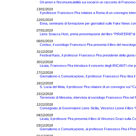
Gli amori e l'incomunicabilità sui social in un racconto di Francesc
13/01/2019
Il professor Francesco Pira relatore a Roma di un convegno inter
12/01/2019
Enna, seminario di formazione per giornalisti sulle Fake News co
07/01/2019
Lions Sciacca Host, prima presentazione del libro "PIRATERIE"di 
06/01/2019
Comiso, il sociologo Francesco Pira presenta il libro del neuro
31/12/2018
Festival Kaos, il professor Francesco Pira presidente della giuria del 
30/12/2018
Licata, Francesco Pira introduce il concerto degli IRICANTI che 
17/12/2018
Giornalismo e Comunicazione, il professor Francesco Pira ritira i
16/12/2018
S. Lucia del Mela, il professor Pira relatore di un convegno sul "Cal
15/12/2018
Terremoto di Messina, intervista al sociologo Francesco Pira nel f
12/12/2018
Consegnato al Governatore Lions Sicilia, Vincenzo Leone il libr
04/12/2018
Licata, il professor Pira presenta il libro di Vincenzo Graci sulla 
03/12/2018
Giornalismo e Comunicazione, al professor Francesco Pira il Pr