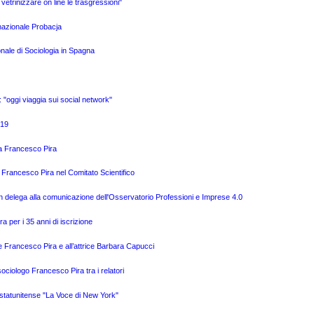
i vetrinizzare on line le trasgressioni"
rnazionale Probacja
onale di Sociologia in Spagna
o: "oggi viaggia sui social network"
019
o a Francesco Pira
 Francesco Pira nel Comitato Scientifico
n delega alla comunicazione dell'Osservatorio Professioni e Imprese 4.0
a per i 35 anni di iscrizione
e Francesco Pira e all’attrice Barbara Capucci
ciologo Francesco Pira tra i relatori
o statunitense "La Voce di New York"