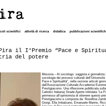
ira
icoli scientifici
attività di ricerca
didattica
pubblicazioni scientifich
Pira il I°Premio “Pace e Spiritu
tria del potere
Messina – Al sociologo. saggista e giornalista 
sociologia dei processi culturali dell’Universi
Pace e Spiritualità", nella sezione articoli gior
dall'Associazione Culturale Accademia Euromed
Prestigiacomo. Una riflessione pubblicata sull
Cattolici Italiana) Strade Aperte intitolata “La 
permesso all’opinionista di ottenere questo pres
Prestigiacomo e composta da: Rosellina Zambler
Giorgi, Ella Imbalzano, Emanuele Marino, Ricc