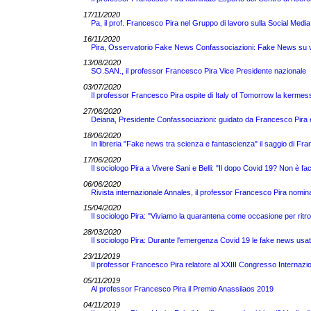
17/11/2020
Pa, il prof. Francesco Pira nel Gruppo di lavoro sulla Social Media
16/11/2020
Pira, Osservatorio Fake News Confassociazioni: Fake News su vacc
13/08/2020
SO.SAN., il professor Francesco Pira Vice Presidente nazionale
03/07/2020
Il professor Francesco Pira ospite di Italy of Tomorrow la kermess
27/06/2020
Deiana, Presidente Confassociazioni: guidato da Francesco Pira 
18/06/2020
In libreria "Fake news tra scienza e fantascienza" il saggio di 
17/06/2020
Il sociologo Pira a Vivere Sani e Belli: "Il dopo Covid 19? Non è fac
06/06/2020
Rivista internazionale Annales, il professor Francesco Pira nomin
15/04/2020
Il sociologo Pira: "Viviamo la quarantena come occasione per ritro
28/03/2020
Il sociologo Pira: Durante l'emergenza Covid 19 le fake news usate 
23/11/2019
Il professor Francesco Pira relatore al XXIII Congresso Internazi
05/11/2019
Al professor Francesco Pira il Premio Anassilaos 2019
04/11/2019