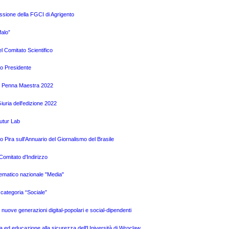
issione della FGCI di Agrigento
alo”
l Comitato Scientifico
vo Presidente
mio Penna Maestra 2022
uria dell'edizione 2022
Futur Lab
Pira sull'Annuario del Giornalismo del Brasile
omitato d'Indirizzo
tematico nazionale "Media"
categoria “Sociale”
e nuove generazioni digital-popolari e social-dipendenti
a ed educazione alla sicurezza dell'Università di Wroclaw