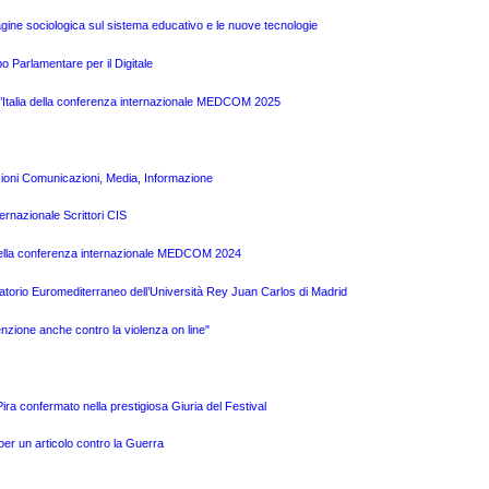
ine sociologica sul sistema educativo e le nuove tecnologie
o Parlamentare per il Digitale
l’Italia della conferenza internazionale MEDCOM 2025
zioni Comunicazioni, Media, Informazione
ernazionale Scrittori CIS
a della conferenza internazionale MEDCOM 2024
atorio Euromediterraneo dell’Università Rey Juan Carlos di Madrid
nzione anche contro la violenza on line"
a confermato nella prestigiosa Giuria del Festival
per un articolo contro la Guerra