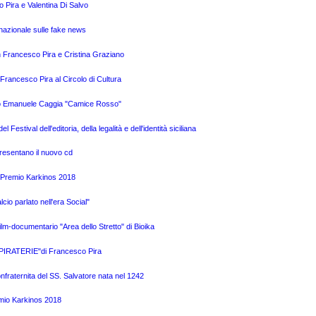
o Pira e Valentina Di Salvo
nazionale sulle fake news
n Francesco Pira e Cristina Graziano
Francesco Pira al Circolo di Cultura
logo Emanuele Caggia "Camice Rosso"
Festival dell'editoria, della legalità e dell'identità siciliana
presentano il nuovo cd
l Premio Karkinos 2018
cio parlato nell'era Social"
ilm-documentario "Area dello Stretto" di Bioika
o "PIRATERIE"di Francesco Pira
Confraternita del SS. Salvatore nata nel 1242
emio Karkinos 2018