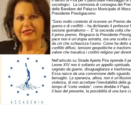
il lavoro di Pira per il particolare messaggio di 
sociologici. La cerimonia di consegna del Pre
delle Bandiere del Palazzo Municipale di Messi
Presidente Prestigiacomo.
“Sono molto contento di ricevere un Premio ded
guerra e di conflitti
– ha dichiarato il professor
sezione giornalismo –.
E’ la seconda volta ch
il primo premio. Ringrazio la Presidente Prest
pace non è un’utopia astratta, ma una scelta c
da ciò che schiavizza l’uomo. Come ha detto
conflitti diffusi, tensioni geopolitiche e trasf
valore che travalica i confini religiosi per div
Nell’articolo su Strade Aperte Pira riprende il
Leone XIV non è soltanto un appello spirituale
segnato da guerre, disuguaglianze e trasformazi
Essa nasce da una conversione dello sguardo, d
bersaglio. La speranza, allora, non è un’illusio
violenza, di non accettare l’inevitabilità della g
tempo di “corte vedute”, come direbbe il Papa, 
il buio del presente, la possibilità di una luce c