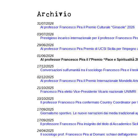
Archivio
31/07/2026
Al professor Francesco Pira il Premio Culturale “Girasole” 2026
03/07/2026
Prestigioso incarico internazionale per il professor Francesco
29/06/2026
Al professor Francesco Pira Premio di UCSI Sicilia per l’impegno 
01/06/2026
Al professor Francesco Pira il I°Premio “Pace e Spiritualità 2
17/12/2025
Conversazioni sull’umanità tra il sociologo Francesco Pira e il teo
02/12/2025
Al professor Francesco Pira il Premio Internazionale Mondello Ar
21/10/2025
Francesco Pira eletto Vice-Presidente Vicario nazionale UNIMRI
10/10/2025
Il professor Francesco Pira confermato Country Coordinator per 
17/09/2025
Giornalismo sportivo. Le nuove narrazioni dai media tradizionali a
17/09/2025
ll professore Francesco Pira insignito del titolo di Accademico Sici
24/04/2025
Il sociologo prof. Francesco Pira al Domani: schiavi dell’algoritm