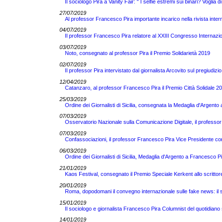
Il sociologo Pira a Vanity Fair: " I selfie estremi sui binari? Voglia d
27/07/2019
Al professor Francesco Pira importante incarico nella rivista inte
04/07/2019
Il professor Francesco Pira relatore al XXIII Congresso Internazi
03/07/2019
Noto, consegnato al professor Pira il Premio Solidarietà 2019
02/07/2019
Il professor Pira intervistato dal giornalista Arcovito sul pregiudizi
12/04/2019
Catanzaro, al professor Francesco Pira il Premio Città Solidale 2
25/03/2019
Ordine dei Giornalisti di Sicilia, consegnata la Medaglia d'Argent
07/03/2019
Osservatorio Nazionale sulla Comunicazione Digitale, il professor
07/03/2019
Confassociazioni, il professor Francesco Pira Vice Presidente co
06/03/2019
Ordine dei Giornalisti di Sicilia, Medaglia d'Argento a Francesco Pir
21/01/2019
Kaos Festival, consegnato il Premio Speciale Kerkent allo scrittor
20/01/2019
Roma, dopodomani il convegno internazionale sulle fake news: il so
15/01/2019
Il sociologo e giornalista Francesco Pira Columnist del quotidian
14/01/2019