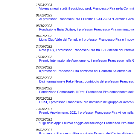
18/03/2023
Violenza negli stadi, il sociologo prof. Francesco Pira nella Comm
01/02/2023
Al professor Francesco Pira il Premio UCSI 22/23 “Carmelo Garof
03/10/2022
Fondazione Italia Digitale, il professor Francesco Pira nominato ne
04/07/2022
Lions Club Valle dei Templi, è il professor Francesco Pira è il nuo
24/06/2022
Noto (SR), il professor Francesco Pira tra 12 i vincitori del Pre
15/06/2022
Premio Internazionale Apoxiomeno, il professor Francesco nella Gi
27/05/2022
Il professor Francesco Pira nominato nel Comitato Scientifico di 
07/02/2022
Disinformazione e Fake News, contributo del professor Francesco 
06/02/2022
Fondazione Comunitaria, il Prof. Francesco Pira componente del C
05/02/2022
UCSI, il professor Francesco Pira nominato nel gruppo di lavoro 
12/05/2021
Premio Apoxiomeno, 2021 il professor Francesco Pira vince nella 
27/02/2021
“Figli delle App” il nuovo saggio del sociologo Francesco Pira sull
04/02/2021
Il professor Francesco Pira nominato Esperto del Centro di ricerc