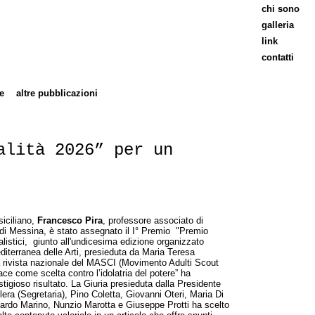
chi sono
galleria
link
contatti
e
altre pubblicazioni
alità 2026” per un
siciliano,
Francesco Pira
, professore associato di
tà di Messina, è stato assegnato il I° Premio "Premio
nalistici, giunto all'undicesima edizione organizzato
iterranea delle Arti, presieduta da Maria Teresa
a rivista nazionale del MASCI (Movimento Adulti Scout
Pace come scelta contro l’idolatria del potere” ha
tigioso risultato. La Giuria presieduta dalla Presidente
a (Segretaria), Pino Coletta, Giovanni Oteri, Maria Di
ardo Marino, Nunzio Marotta e Giuseppe Protti ha scelto