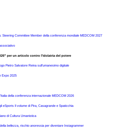
 Pira: Steering Committee Member della conferenza mondiale MEDCOM 2027
associativo
026” per un articolo contro l’idolatria del potere
logo Pietro Salvatore Reina sull’umanesimo digitale
te Expo 2025
l’Italia della conferenza internazionale MEDCOM 2026
gli eSports Il volume di Pira, Casagrande e Spaticchia
liano di Cultura Umanistica
o della bellezza, rischio anoressia per diventare Instagrammer