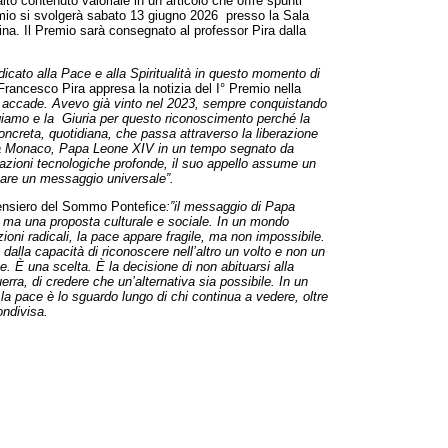
alto contenuto valoriale in un articolo che offre spunti
mio si svolgerà sabato 13 giugno 2026 presso la Sala
na. Il Premio sarà consegnato al professor Pira dalla
icato alla Pace e alla Spiritualità in questo momento di
 Francesco Pira appresa la notizia del I° Premio nella
e accade. Avevo già vinto nel 2023, sempre conquistando
igiamo e la Giuria per questo riconoscimento perché la
oncreta, quotidiana, che passa attraverso la liberazione
 a Monaco, Papa Leone XIV in un tempo segnato da
ormazioni tecnologiche profonde, il suo appello assume un
entare un messaggio universale”.
 pensiero del Sommo Pontefice
:”il messaggio di Papa
, ma una proposta culturale e sociale. In un mondo
oni radicali, la pace appare fragile, ma non impossibile.
alla capacità di riconoscere nell’altro un volto e non un
ne. È una scelta. È la decisione di non abituarsi alla
uerra, di credere che un’alternativa sia possibile. In un
la pace è lo sguardo lungo di chi continua a vedere, oltre
ondivisa.