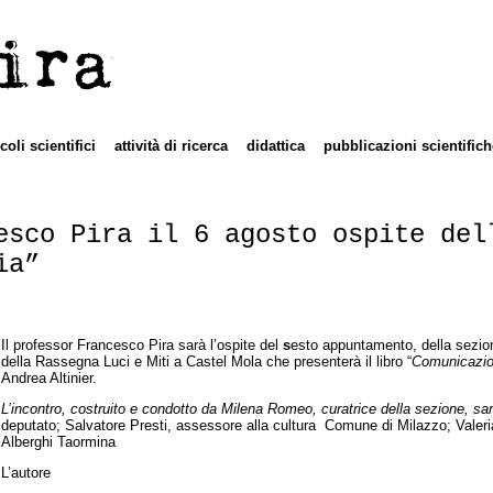
ira
icoli scientifici
attività di ricerca
didattica
pubblicazioni scientifich
esco Pira il 6 agosto ospite del
ia”
Il professor Francesco Pira sarà l’ospite del
s
esto appuntamento, della sezione
della Rassegna Luci e Miti a Castel Mola che presenterà il libro “
Comunicazio
Andrea Altinier.
L’incontro, costruito e condotto da Milena Romeo, curatrice della sezione, sarà 
deputato; Salvatore Presti, assessore alla cultura Comune di Milazzo; Valeria
Alberghi Taormina
L’autore