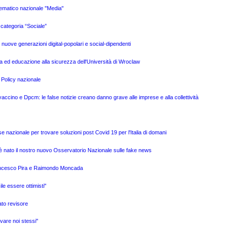
tematico nazionale "Media"
categoria “Sociale”
e nuove generazioni digital-popolari e social-dipendenti
a ed educazione alla sicurezza dell'Università di Wroclaw
 Policy nazionale
ino e Dpcm: le false notizie creano danno grave alle imprese e alla collettività
e nazionale per trovare soluzioni post Covid 19 per l'Italia di domani
è nato il nostro nuovo Osservatorio Nazionale sulle fake news
Francesco Pira e Raimondo Moncada
ile essere ottimisti"
ato revisore
vare noi stessi"