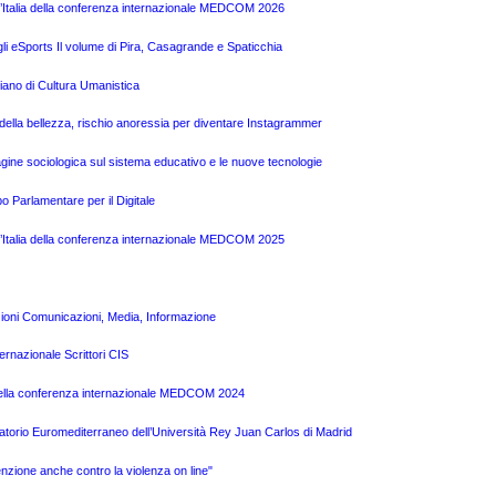
l’Italia della conferenza internazionale MEDCOM 2026
gli eSports Il volume di Pira, Casagrande e Spaticchia
liano di Cultura Umanistica
o della bellezza, rischio anoressia per diventare Instagrammer
ine sociologica sul sistema educativo e le nuove tecnologie
o Parlamentare per il Digitale
l’Italia della conferenza internazionale MEDCOM 2025
zioni Comunicazioni, Media, Informazione
ernazionale Scrittori CIS
a della conferenza internazionale MEDCOM 2024
atorio Euromediterraneo dell’Università Rey Juan Carlos di Madrid
nzione anche contro la violenza on line"