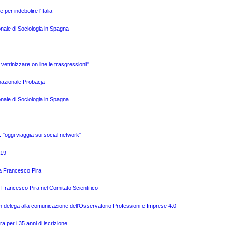
per indebolire l'Italia
onale di Sociologia in Spagna
i vetrinizzare on line le trasgressioni"
rnazionale Probacja
onale di Sociologia in Spagna
o: "oggi viaggia sui social network"
019
o a Francesco Pira
 Francesco Pira nel Comitato Scientifico
n delega alla comunicazione dell'Osservatorio Professioni e Imprese 4.0
a per i 35 anni di iscrizione