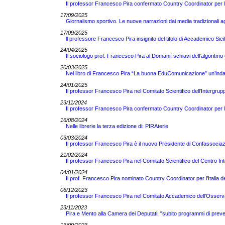
Il professor Francesco Pira confermato Country Coordinator per 
17/09/2025
Giornalismo sportivo. Le nuove narrazioni dai media tradizionali a
17/09/2025
ll professore Francesco Pira insignito del titolo di Accademico Sici
24/04/2025
Il sociologo prof. Francesco Pira al Domani: schiavi dell’algoritm
20/03/2025
Nel libro di Francesco Pira “La buona EduComunicazione” un’indag
24/01/2025
Il professor Francesco Pira nel Comitato Scientifico dell’Intergrupp
23/11/2024
Il professor Francesco Pira confermato Country Coordinator per 
16/08/2024
Nelle librerie la terza edizione di: PIRAterie
03/03/2024
Il professor Francesco Pira è il nuovo Presidente di Confassocia
21/02/2024
Il professor Francesco Pira nel Comitato Scientifico del Centro Int
04/01/2024
Il prof. Francesco Pira nominato Country Coordinator per l’Itali
06/12/2023
Il professor Francesco Pira nel Comitato Accademico dell’Osserv
23/11/2023
Pira e Mento alla Camera dei Deputati: "subito programmi di preve
13/09/2023