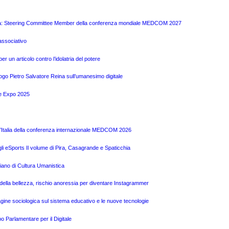
 Pira: Steering Committee Member della conferenza mondiale MEDCOM 2027
associativo
r un articolo contro l’idolatria del potere
logo Pietro Salvatore Reina sull’umanesimo digitale
te Expo 2025
l’Italia della conferenza internazionale MEDCOM 2026
gli eSports Il volume di Pira, Casagrande e Spaticchia
liano di Cultura Umanistica
o della bellezza, rischio anoressia per diventare Instagrammer
ine sociologica sul sistema educativo e le nuove tecnologie
o Parlamentare per il Digitale