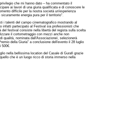
il privilegio che mi hanno dato – ha commentato il
ipare ai lavori di una giuria qualificata e di conoscere le
mento difficile per la nostra società un'esperienza
 sicuramente energia pura per il territorio".
isti i talenti del campo cinematografico mostrando al
o infatti partecipato al Festival sia professionisti che
del festival consiste nella libertà del regista sulla scelta
alizzare il cortometraggio con mezzi anche non
di qualità, nominata dall'Associazioneì, selezionerà
Premio della Giuria" a conclusione dell'evento il 28 luglio
i 500€.
luglio nella bellissima location del Casale di Gurafi grazie
 quello che è un luogo ricco di storia immerso nella