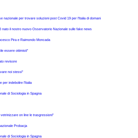
e nazionale per trovare soluzioni post Covid 19 per l'Italia di domani
è nato il nostro nuovo Osservatorio Nazionale sulle fake news
Francesco Pira e Raimondo Moncada
ile essere ottimisti"
ato revisore
vare noi stessi"
per indebolire l'Italia
onale di Sociologia in Spagna
i vetrinizzare on line le trasgressioni"
rnazionale Probacja
onale di Sociologia in Spagna