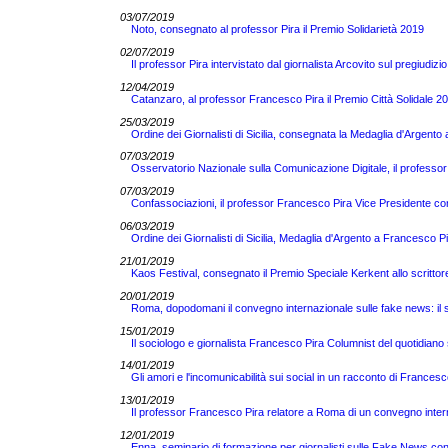
03/07/2019
Noto, consegnato al professor Pira il Premio Solidarietà 2019
02/07/2019
Il professor Pira intervistato dal giornalista Arcovito sul pregiudizi
12/04/2019
Catanzaro, al professor Francesco Pira il Premio Città Solidale 2
25/03/2019
Ordine dei Giornalisti di Sicilia, consegnata la Medaglia d'Argent
07/03/2019
Osservatorio Nazionale sulla Comunicazione Digitale, il professor
07/03/2019
Confassociazioni, il professor Francesco Pira Vice Presidente co
06/03/2019
Ordine dei Giornalisti di Sicilia, Medaglia d'Argento a Francesco Pir
21/01/2019
Kaos Festival, consegnato il Premio Speciale Kerkent allo scrittor
20/01/2019
Roma, dopodomani il convegno internazionale sulle fake news: il so
15/01/2019
Il sociologo e giornalista Francesco Pira Columnist del quotidian
14/01/2019
Gli amori e l'incomunicabilità sui social in un racconto di Francesc
13/01/2019
Il professor Francesco Pira relatore a Roma di un convegno inter
12/01/2019
Enna, seminario di formazione per giornalisti sulle Fake News co