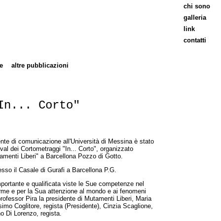
chi sono
galleria
link
contatti
e
altre pubblicazioni
In... Corto"
nte di comunicazione all'Università di Messina è stato
ival dei Cortometraggi "In... Corto", organizzato
amenti Liberi" a Barcellona Pozzo di Gotto.
resso il Casale di Gurafi a Barcellona P.G.
mportante e qualificata viste le Sue competenze nel
rme e per la Sua attenzione al mondo e ai fenomeni
 professor Pira la presidente di Mutamenti Liberi, Maria
imo Coglitore, regista (Presidente), Cinzia Scaglione,
no Di Lorenzo, regista.