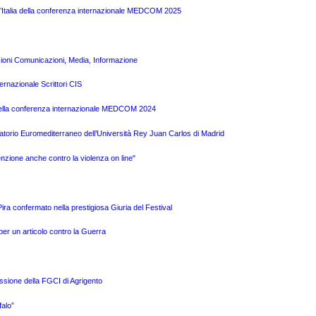
l’Italia della conferenza internazionale MEDCOM 2025
zioni Comunicazioni, Media, Informazione
ernazionale Scrittori CIS
a della conferenza internazionale MEDCOM 2024
atorio Euromediterraneo dell’Università Rey Juan Carlos di Madrid
nzione anche contro la violenza on line"
a confermato nella prestigiosa Giuria del Festival
per un articolo contro la Guerra
issione della FGCI di Agrigento
alo”