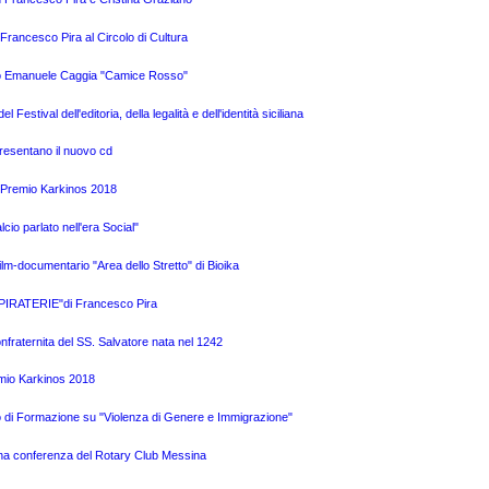
Francesco Pira al Circolo di Cultura
logo Emanuele Caggia "Camice Rosso"
Festival dell'editoria, della legalità e dell'identità siciliana
presentano il nuovo cd
l Premio Karkinos 2018
cio parlato nell'era Social"
ilm-documentario "Area dello Stretto" di Bioika
o "PIRATERIE"di Francesco Pira
Confraternita del SS. Salvatore nata nel 1242
emio Karkinos 2018
so di Formazione su "Violenza di Genere e Immigrazione"
i una conferenza del Rotary Club Messina