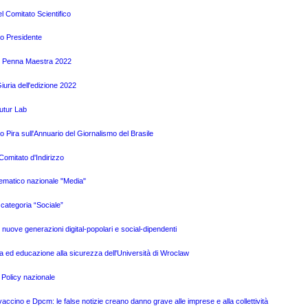
l Comitato Scientifico
vo Presidente
mio Penna Maestra 2022
uria dell'edizione 2022
Futur Lab
Pira sull'Annuario del Giornalismo del Brasile
omitato d'Indirizzo
tematico nazionale "Media"
categoria “Sociale”
e nuove generazioni digital-popolari e social-dipendenti
a ed educazione alla sicurezza dell'Università di Wroclaw
 Policy nazionale
ino e Dpcm: le false notizie creano danno grave alle imprese e alla collettività