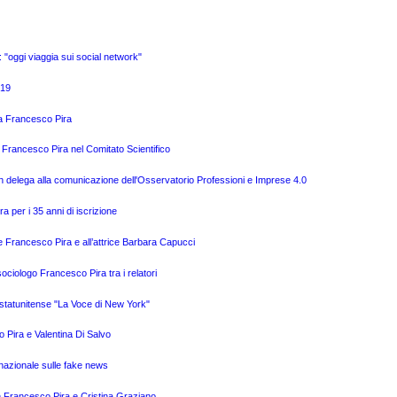
o: "oggi viaggia sui social network"
019
o a Francesco Pira
 Francesco Pira nel Comitato Scientifico
n delega alla comunicazione dell'Osservatorio Professioni e Imprese 4.0
a per i 35 anni di iscrizione
e Francesco Pira e all’attrice Barbara Capucci
ciologo Francesco Pira tra i relatori
o statunitense "La Voce di New York"
o Pira e Valentina Di Salvo
nazionale sulle fake news
n Francesco Pira e Cristina Graziano