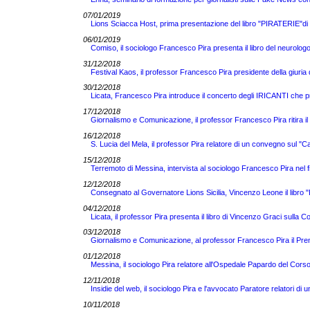
07/01/2019
Lions Sciacca Host, prima presentazione del libro "PIRATERIE"di 
06/01/2019
Comiso, il sociologo Francesco Pira presenta il libro del neuro
31/12/2018
Festival Kaos, il professor Francesco Pira presidente della giuria del 
30/12/2018
Licata, Francesco Pira introduce il concerto degli IRICANTI che 
17/12/2018
Giornalismo e Comunicazione, il professor Francesco Pira ritira i
16/12/2018
S. Lucia del Mela, il professor Pira relatore di un convegno sul "Cal
15/12/2018
Terremoto di Messina, intervista al sociologo Francesco Pira nel f
12/12/2018
Consegnato al Governatore Lions Sicilia, Vincenzo Leone il libr
04/12/2018
Licata, il professor Pira presenta il libro di Vincenzo Graci sulla 
03/12/2018
Giornalismo e Comunicazione, al professor Francesco Pira il Pr
01/12/2018
Messina, il sociologo Pira relatore all'Ospedale Papardo del Cor
12/11/2018
Insidie del web, il sociologo Pira e l'avvocato Paratore relatori d
10/11/2018