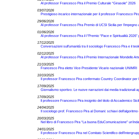
Al professor Francesco Pira il Premio Culturale “Girasole” 2026
03/07/2026
Prestigioso incarico internazionale per il professor Francesco
29/06/2026
Al professor Francesco Pira Premio di UCSI Sicilia per l’impegno 
01/06/2026
Al professor Francesco Pira il I°Premio “Pace e Spiritualità 2026” pe
17/12/2025
Conversazioni sull’umanità tra il sociologo Francesco Pira e il teo
02/12/2025
Al professor Francesco Pira il Premio Internazionale Mondello Ar
21/10/2025
Francesco Pira eletto Vice-Presidente Vicario nazionale UNIMRI
10/10/2025
Il professor Francesco Pira confermato Country Coordinator per 
17/09/2025
Giornalismo sportivo. Le nuove narrazioni dai media tradizionali a
17/09/2025
ll professore Francesco Pira insignito del titolo di Accademico Sici
24/04/2025
Il sociologo prof. Francesco Pira al Domani: schiavi dell’algoritm
20/03/2025
Nel libro di Francesco Pira “La buona EduComunicazione” un’indag
24/01/2025
Il professor Francesco Pira nel Comitato Scientifico dell’Intergrupp