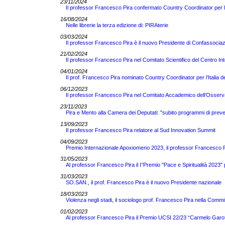
23/11/2024
Il professor Francesco Pira confermato Country Coordinator per 
16/08/2024
Nelle librerie la terza edizione di: PIRAterie
03/03/2024
Il professor Francesco Pira è il nuovo Presidente di Confassocia
21/02/2024
Il professor Francesco Pira nel Comitato Scientifico del Centro Int
04/01/2024
Il prof. Francesco Pira nominato Country Coordinator per l’Itali
06/12/2023
Il professor Francesco Pira nel Comitato Accademico dell’Osserv
23/11/2023
Pira e Mento alla Camera dei Deputati: "subito programmi di preve
13/09/2023
Il professor Francesco Pira relatore al Sud Innovation Summit
04/09/2023
Premio Internazionale Apoxiomeno 2023, il professor Francesco Pir
31/05/2023
Al professor Francesco Pira il I°Premio "Pace e Spiritualità 2023" 
31/03/2023
SO.SAN., il prof. Francesco Pira è il nuovo Presidente nazionale
18/03/2023
Violenza negli stadi, il sociologo prof. Francesco Pira nella Comm
01/02/2023
Al professor Francesco Pira il Premio UCSI 22/23 “Carmelo Garof