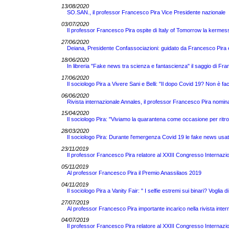
13/08/2020
SO.SAN., il professor Francesco Pira Vice Presidente nazionale
03/07/2020
Il professor Francesco Pira ospite di Italy of Tomorrow la kermess
27/06/2020
Deiana, Presidente Confassociazioni: guidato da Francesco Pira 
18/06/2020
In libreria "Fake news tra scienza e fantascienza" il saggio di 
17/06/2020
Il sociologo Pira a Vivere Sani e Belli: "Il dopo Covid 19? Non è fac
06/06/2020
Rivista internazionale Annales, il professor Francesco Pira nomin
15/04/2020
Il sociologo Pira: "Viviamo la quarantena come occasione per ritro
28/03/2020
Il sociologo Pira: Durante l'emergenza Covid 19 le fake news usate 
23/11/2019
Il professor Francesco Pira relatore al XXIII Congresso Internazi
05/11/2019
Al professor Francesco Pira il Premio Anassilaos 2019
04/11/2019
Il sociologo Pira a Vanity Fair: " I selfie estremi sui binari? Voglia d
27/07/2019
Al professor Francesco Pira importante incarico nella rivista inte
04/07/2019
Il professor Francesco Pira relatore al XXIII Congresso Internazi