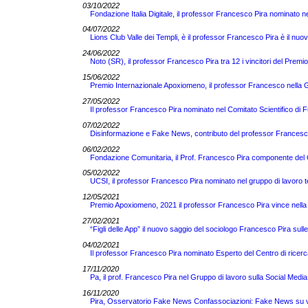
03/10/2022
Fondazione Italia Digitale, il professor Francesco Pira nominato ne
04/07/2022
Lions Club Valle dei Templi, è il professor Francesco Pira è il nuo
24/06/2022
Noto (SR), il professor Francesco Pira tra 12 i vincitori del Pre
15/06/2022
Premio Internazionale Apoxiomeno, il professor Francesco nella Gi
27/05/2022
Il professor Francesco Pira nominato nel Comitato Scientifico di 
07/02/2022
Disinformazione e Fake News, contributo del professor Francesco 
06/02/2022
Fondazione Comunitaria, il Prof. Francesco Pira componente del C
05/02/2022
UCSI, il professor Francesco Pira nominato nel gruppo di lavoro 
12/05/2021
Premio Apoxiomeno, 2021 il professor Francesco Pira vince nella 
27/02/2021
“Figli delle App” il nuovo saggio del sociologo Francesco Pira sull
04/02/2021
Il professor Francesco Pira nominato Esperto del Centro di ricerc
17/11/2020
Pa, il prof. Francesco Pira nel Gruppo di lavoro sulla Social Media
16/11/2020
Pira, Osservatorio Fake News Confassociazioni: Fake News su vacc