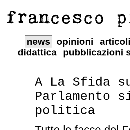
francesco p
news
opinioni
articol
didattica
pubblicazioni s
A La Sfida s
Parlamento s
politica
Tutte le facce del 