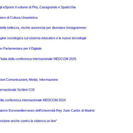
gli eSports Il volume di Pira, Casagrande e Spaticchia
liano di Cultura Umanistica
o della bellezza, rischio anoressia per diventare Instagrammer
ine sociologica sul sistema educativo e le nuove tecnologie
o Parlamentare per il Digitale
l’Italia della conferenza internazionale MEDCOM 2025
zioni Comunicazioni, Media, Informazione
ernazionale Scrittori CIS
a della conferenza internazionale MEDCOM 2024
atorio Euromediterraneo dell’Università Rey Juan Carlos di Madrid
nzione anche contro la violenza on line"