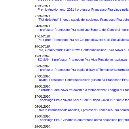
12/05/2021
Premio Apoxiomeno, 2021 il professor Francesco Pira vince nella 
27/02/2021
“Figli delle App” il nuovo saggio del sociologo Francesco Pira sull
04/02/2021
Il professor Francesco Pira nominato Esperto del Centro di ricerc
17/11/2020
Pa, il prof. Francesco Pira nel Gruppo di lavoro sulla Social Media
16/11/2020
Pira, Osservatorio Fake News Confassociazioni: Fake News su vacc
13/08/2020
SO.SAN., il professor Francesco Pira Vice Presidente nazionale
03/07/2020
Il professor Francesco Pira ospite di Italy of Tomorrow la kermess
27/06/2020
Deiana, Presidente Confassociazioni: guidato da Francesco Pira 
18/06/2020
In libreria "Fake news tra scienza e fantascienza" il saggio di 
17/06/2020
Il sociologo Pira a Vivere Sani e Belli: "Il dopo Covid 19? Non è fac
06/06/2020
Rivista internazionale Annales, il professor Francesco Pira nomin
15/04/2020
Il sociologo Pira: "Viviamo la quarantena come occasione per ritro
28/03/2020