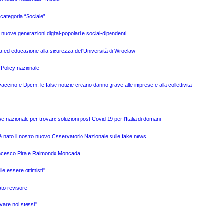
categoria “Sociale”
e nuove generazioni digital-popolari e social-dipendenti
a ed educazione alla sicurezza dell'Università di Wroclaw
 Policy nazionale
ino e Dpcm: le false notizie creano danno grave alle imprese e alla collettività
e nazionale per trovare soluzioni post Covid 19 per l'Italia di domani
è nato il nostro nuovo Osservatorio Nazionale sulle fake news
Francesco Pira e Raimondo Moncada
ile essere ottimisti"
ato revisore
vare noi stessi"