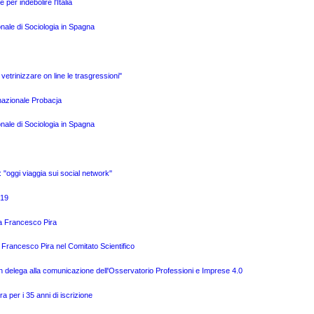
per indebolire l'Italia
onale di Sociologia in Spagna
i vetrinizzare on line le trasgressioni"
rnazionale Probacja
onale di Sociologia in Spagna
o: "oggi viaggia sui social network"
019
o a Francesco Pira
 Francesco Pira nel Comitato Scientifico
n delega alla comunicazione dell'Osservatorio Professioni e Imprese 4.0
a per i 35 anni di iscrizione