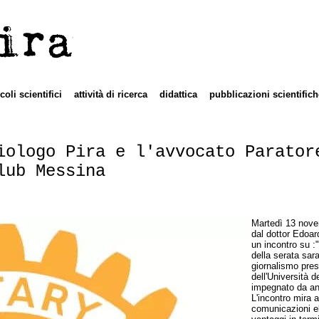
ira
icoli scientifici
attività di ricerca
didattica
pubblicazioni scientifich
iologo Pira e l'avvocato Parator
lub Messina
Martedì 13 novem
dal dottor Edoar
un incontro su :"
della serata sar
giornalismo pres
dell'Università d
impegnato da anni
L'incontro mira 
comunicazioni el