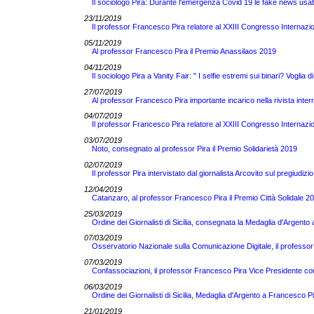
Il sociologo Pira: Durante l'emergenza Covid 19 le fake news usate 
23/11/2019
Il professor Francesco Pira relatore al XXIII Congresso Internazi
05/11/2019
Al professor Francesco Pira il Premio Anassilaos 2019
04/11/2019
Il sociologo Pira a Vanity Fair: " I selfie estremi sui binari? Voglia d
27/07/2019
Al professor Francesco Pira importante incarico nella rivista inte
04/07/2019
Il professor Francesco Pira relatore al XXIII Congresso Internazi
03/07/2019
Noto, consegnato al professor Pira il Premio Solidarietà 2019
02/07/2019
Il professor Pira intervistato dal giornalista Arcovito sul pregiudizi
12/04/2019
Catanzaro, al professor Francesco Pira il Premio Città Solidale 2
25/03/2019
Ordine dei Giornalisti di Sicilia, consegnata la Medaglia d'Argent
07/03/2019
Osservatorio Nazionale sulla Comunicazione Digitale, il professor
07/03/2019
Confassociazioni, il professor Francesco Pira Vice Presidente co
06/03/2019
Ordine dei Giornalisti di Sicilia, Medaglia d'Argento a Francesco Pir
21/01/2019