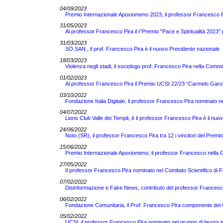
04/09/2023
Premio Internazionale Apoxiomeno 2023, il professor Francesco Pir
31/05/2023
Al professor Francesco Pira il I°Premio "Pace e Spiritualità 2023" 
31/03/2023
SO.SAN., il prof. Francesco Pira è il nuovo Presidente nazionale
18/03/2023
Violenza negli stadi, il sociologo prof. Francesco Pira nella Comm
01/02/2023
Al professor Francesco Pira il Premio UCSI 22/23 “Carmelo Garof
03/10/2022
Fondazione Italia Digitale, il professor Francesco Pira nominato ne
04/07/2022
Lions Club Valle dei Templi, è il professor Francesco Pira è il nuo
24/06/2022
Noto (SR), il professor Francesco Pira tra 12 i vincitori del Pre
15/06/2022
Premio Internazionale Apoxiomeno, il professor Francesco nella Gi
27/05/2022
Il professor Francesco Pira nominato nel Comitato Scientifico di 
07/02/2022
Disinformazione e Fake News, contributo del professor Francesco 
06/02/2022
Fondazione Comunitaria, il Prof. Francesco Pira componente del C
05/02/2022
UCSI, il professor Francesco Pira nominato nel gruppo di lavoro 