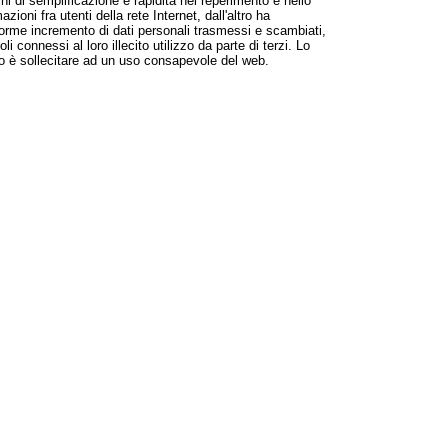
ni di semplificazione e rapidità nel reperimento e nello
zioni fra utenti della rete Internet, dall'altro ha
rme incremento di dati personali trasmessi e scambiati,
li connessi al loro illecito utilizzo da parte di terzi. Lo
o è sollecitare ad un uso consapevole del web.