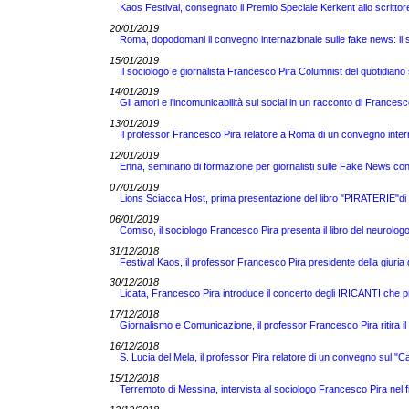
Kaos Festival, consegnato il Premio Speciale Kerkent allo scrittor
20/01/2019
Roma, dopodomani il convegno internazionale sulle fake news: il so
15/01/2019
Il sociologo e giornalista Francesco Pira Columnist del quotidian
14/01/2019
Gli amori e l'incomunicabilità sui social in un racconto di Francesc
13/01/2019
Il professor Francesco Pira relatore a Roma di un convegno inter
12/01/2019
Enna, seminario di formazione per giornalisti sulle Fake News co
07/01/2019
Lions Sciacca Host, prima presentazione del libro "PIRATERIE"di 
06/01/2019
Comiso, il sociologo Francesco Pira presenta il libro del neuro
31/12/2018
Festival Kaos, il professor Francesco Pira presidente della giuria del 
30/12/2018
Licata, Francesco Pira introduce il concerto degli IRICANTI che 
17/12/2018
Giornalismo e Comunicazione, il professor Francesco Pira ritira i
16/12/2018
S. Lucia del Mela, il professor Pira relatore di un convegno sul "Cal
15/12/2018
Terremoto di Messina, intervista al sociologo Francesco Pira nel f