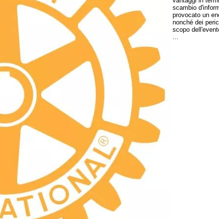
vantaggi in termi
scambio d'informa
provocato un eno
nonché dei perico
scopo dell'event
...