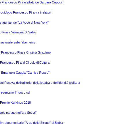
e Francesco Pira e all’attrice Barbara Capucci
ciologo Francesco Pira tra i relatori
o statunitense "La Voce di New York"
o Pira e Valentina Di Salvo
nazionale sulle fake news
n Francesco Pira e Cristina Graziano
Francesco Pira al Circolo di Cultura
logo Emanuele Caggia "Camice Rosso"
Festival dell'editoria, della legalità e dell'identità siciliana
presentano il nuovo cd
l Premio Karkinos 2018
cio parlato nell'era Social"
ilm-documentario "Area dello Stretto" di Bioika