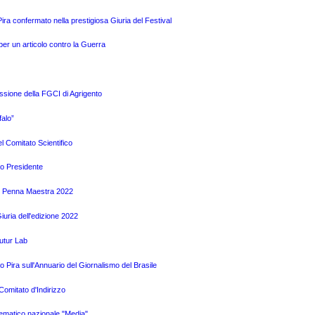
a confermato nella prestigiosa Giuria del Festival
per un articolo contro la Guerra
issione della FGCI di Agrigento
alo”
l Comitato Scientifico
vo Presidente
mio Penna Maestra 2022
uria dell'edizione 2022
Futur Lab
Pira sull'Annuario del Giornalismo del Brasile
omitato d'Indirizzo
tematico nazionale "Media"