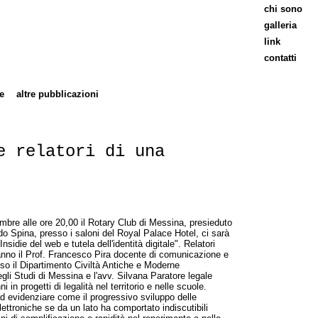
chi sono
galleria
link
contatti
e
altre pubblicazioni
e relatori di una
bre alle ore 20,00 il Rotary Club di Messina, presieduto
do Spina, presso i saloni del Royal Palace Hotel, ci sarà
Insidie del web e tutela dell'identità digitale". Relatori
anno il Prof. Francesco Pira docente di comunicazione e
so il Dipartimento Civiltà Antiche e Moderne
egli Studi di Messina e l'avv. Silvana Paratore legale
 in progetti di legalità nel territorio e nelle scuole.
ad evidenziare come il progressivo sviluppo delle
ettroniche se da un lato ha comportato indiscutibili