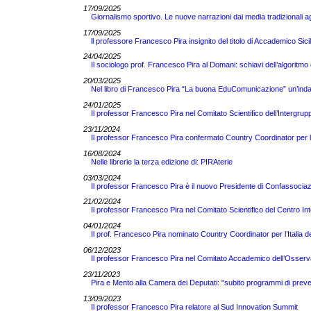
17/09/2025
Giornalismo sportivo. Le nuove narrazioni dai media tradizionali a
17/09/2025
ll professore Francesco Pira insignito del titolo di Accademico Sici
24/04/2025
Il sociologo prof. Francesco Pira al Domani: schiavi dell’algoritm
20/03/2025
Nel libro di Francesco Pira “La buona EduComunicazione” un’indag
24/01/2025
Il professor Francesco Pira nel Comitato Scientifico dell’Intergrupp
23/11/2024
Il professor Francesco Pira confermato Country Coordinator per 
16/08/2024
Nelle librerie la terza edizione di: PIRAterie
03/03/2024
Il professor Francesco Pira è il nuovo Presidente di Confassocia
21/02/2024
Il professor Francesco Pira nel Comitato Scientifico del Centro Int
04/01/2024
Il prof. Francesco Pira nominato Country Coordinator per l’Itali
06/12/2023
Il professor Francesco Pira nel Comitato Accademico dell’Osserv
23/11/2023
Pira e Mento alla Camera dei Deputati: "subito programmi di preve
13/09/2023
Il professor Francesco Pira relatore al Sud Innovation Summit