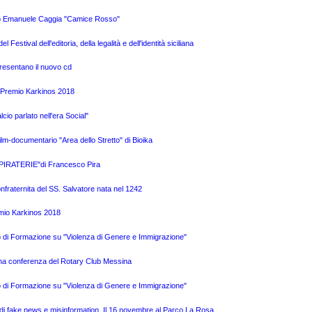
logo Emanuele Caggia "Camice Rosso"
Festival dell'editoria, della legalità e dell'identità siciliana
presentano il nuovo cd
l Premio Karkinos 2018
cio parlato nell'era Social"
ilm-documentario "Area dello Stretto" di Bioika
o "PIRATERIE"di Francesco Pira
Confraternita del SS. Salvatore nata nel 1242
emio Karkinos 2018
so di Formazione su "Violenza di Genere e Immigrazione"
i una conferenza del Rotary Club Messina
so di Formazione su "Violenza di Genere e Immigrazione"
e di fake news e misinformation. Il 16 novembre al Parco La Rosa