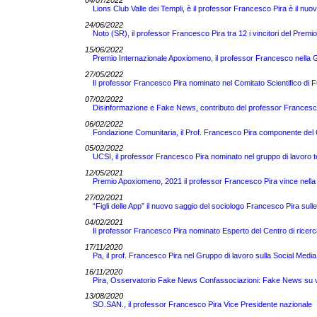
04/07/2022
Lions Club Valle dei Templi, è il professor Francesco Pira è il nuo
24/06/2022
Noto (SR), il professor Francesco Pira tra 12 i vincitori del Pre
15/06/2022
Premio Internazionale Apoxiomeno, il professor Francesco nella Gi
27/05/2022
Il professor Francesco Pira nominato nel Comitato Scientifico di 
07/02/2022
Disinformazione e Fake News, contributo del professor Francesco 
06/02/2022
Fondazione Comunitaria, il Prof. Francesco Pira componente del C
05/02/2022
UCSI, il professor Francesco Pira nominato nel gruppo di lavoro 
12/05/2021
Premio Apoxiomeno, 2021 il professor Francesco Pira vince nella 
27/02/2021
“Figli delle App” il nuovo saggio del sociologo Francesco Pira sull
04/02/2021
Il professor Francesco Pira nominato Esperto del Centro di ricerc
17/11/2020
Pa, il prof. Francesco Pira nel Gruppo di lavoro sulla Social Media
16/11/2020
Pira, Osservatorio Fake News Confassociazioni: Fake News su vacc
13/08/2020
SO.SAN., il professor Francesco Pira Vice Presidente nazionale