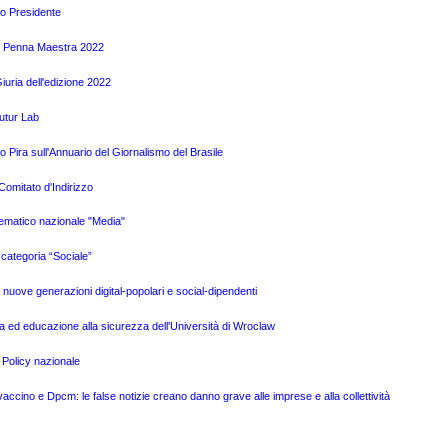
vo Presidente
mio Penna Maestra 2022
uria dell'edizione 2022
Futur Lab
Pira sull'Annuario del Giornalismo del Brasile
omitato d'Indirizzo
tematico nazionale "Media"
categoria “Sociale”
e nuove generazioni digital-popolari e social-dipendenti
a ed educazione alla sicurezza dell'Università di Wroclaw
 Policy nazionale
ino e Dpcm: le false notizie creano danno grave alle imprese e alla collettività