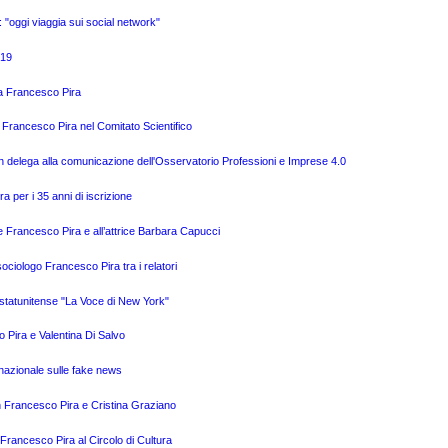
o: "oggi viaggia sui social network"
019
o a Francesco Pira
 Francesco Pira nel Comitato Scientifico
n delega alla comunicazione dell'Osservatorio Professioni e Imprese 4.0
a per i 35 anni di iscrizione
e Francesco Pira e all’attrice Barbara Capucci
ciologo Francesco Pira tra i relatori
o statunitense "La Voce di New York"
o Pira e Valentina Di Salvo
nazionale sulle fake news
n Francesco Pira e Cristina Graziano
Francesco Pira al Circolo di Cultura