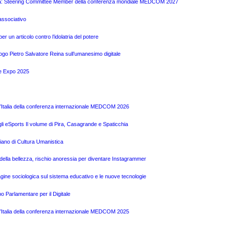
 Pira: Steering Committee Member della conferenza mondiale MEDCOM 2027
associativo
r un articolo contro l’idolatria del potere
logo Pietro Salvatore Reina sull’umanesimo digitale
te Expo 2025
l’Italia della conferenza internazionale MEDCOM 2026
gli eSports Il volume di Pira, Casagrande e Spaticchia
liano di Cultura Umanistica
o della bellezza, rischio anoressia per diventare Instagrammer
ine sociologica sul sistema educativo e le nuove tecnologie
o Parlamentare per il Digitale
l’Italia della conferenza internazionale MEDCOM 2025