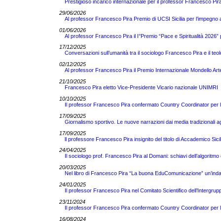
Prestigioso incarico internazionale per il professor Francesco
29/06/2026
Al professor Francesco Pira Premio di UCSI Sicilia per l’impegno 
01/06/2026
Al professor Francesco Pira il I°Premio “Pace e Spiritualità 2026” pe
17/12/2025
Conversazioni sull’umanità tra il sociologo Francesco Pira e il teo
02/12/2025
Al professor Francesco Pira il Premio Internazionale Mondello Ar
21/10/2025
Francesco Pira eletto Vice-Presidente Vicario nazionale UNIMRI
10/10/2025
Il professor Francesco Pira confermato Country Coordinator per 
17/09/2025
Giornalismo sportivo. Le nuove narrazioni dai media tradizionali a
17/09/2025
ll professore Francesco Pira insignito del titolo di Accademico Sici
24/04/2025
Il sociologo prof. Francesco Pira al Domani: schiavi dell’algoritm
20/03/2025
Nel libro di Francesco Pira “La buona EduComunicazione” un’indag
24/01/2025
Il professor Francesco Pira nel Comitato Scientifico dell’Intergrupp
23/11/2024
Il professor Francesco Pira confermato Country Coordinator per 
16/08/2024