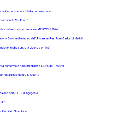
zioni Comunicazioni, Media, Informazione
ernazionale Scrittori CIS
a della conferenza internazionale MEDCOM 2024
atorio Euromediterraneo dell’Università Rey Juan Carlos di Madrid
nzione anche contro la violenza on line"
a confermato nella prestigiosa Giuria del Festival
per un articolo contro la Guerra
issione della FGCI di Agrigento
alo”
l Comitato Scientifico