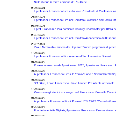
Nelle librerie la terza edizione di: PIRAterie
03/03/2024
Il professor Francesco Pira è il nuovo Presidente di Confassocia
21/02/2024
Il professor Francesco Pira nel Comitato Scientifico del Centro Int
04/01/2024
Il prof. Francesco Pira nominato Country Coordinator per l’Itali
06/12/2023
Il professor Francesco Pira nel Comitato Accademico dell’Osserv
23/11/2023
Pira e Mento alla Camera dei Deputati: "subito programmi di preve
13/09/2023
Il professor Francesco Pira relatore al Sud Innovation Summit
04/09/2023
Premio Internazionale Apoxiomeno 2023, il professor Francesco Pir
31/05/2023
Al professor Francesco Pira il I°Premio "Pace e Spiritualità 2023" 
31/03/2023
SO.SAN., il prof. Francesco Pira è il nuovo Presidente nazionale
18/03/2023
Violenza negli stadi, il sociologo prof. Francesco Pira nella Comm
01/02/2023
Al professor Francesco Pira il Premio UCSI 22/23 “Carmelo Garof
03/10/2022
Fondazione Italia Digitale, il professor Francesco Pira nominato ne