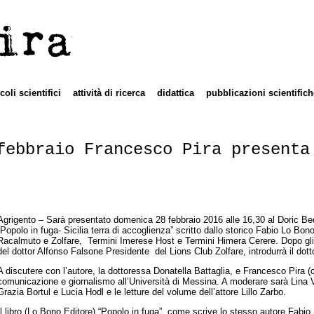
ira
icoli scientifici
attività di ricerca
didattica
pubblicazioni scientifich
febbraio Francesco Pira presenta
Agrigento – Sarà presentato domenica 28 febbraio 2016 alle 16,30 al Doric Be
“Popolo in fuga- Sicilia terra di accoglienza” scritto dallo storico Fabio Lo Bo
Racalmuto e Zolfare, Termini Imerese Host e Termini Himera Cerere. Dopo gli in
del dottor Alfonso Falsone Presidente del Lions Club Zolfare, introdurrà il dot
A discutere con l’autore, la dottoressa Donatella Battaglia, e Francesco Pira (c
comunicazione e giornalismo all’Università di Messina. A moderare sarà Lina V
Grazia Bortul e Lucia Hodl e le letture del volume dell’attore Lillo Zarbo.
Il libro (Lo Bono Editore) “Popolo in fuga”, come scrive lo stesso autore Fab