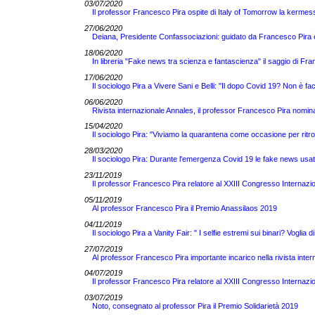
03/07/2020
Il professor Francesco Pira ospite di Italy of Tomorrow la kermess
27/06/2020
Deiana, Presidente Confassociazioni: guidato da Francesco Pira 
18/06/2020
In libreria "Fake news tra scienza e fantascienza" il saggio di 
17/06/2020
Il sociologo Pira a Vivere Sani e Belli: "Il dopo Covid 19? Non è fac
06/06/2020
Rivista internazionale Annales, il professor Francesco Pira nomin
15/04/2020
Il sociologo Pira: "Viviamo la quarantena come occasione per ritro
28/03/2020
Il sociologo Pira: Durante l'emergenza Covid 19 le fake news usate 
23/11/2019
Il professor Francesco Pira relatore al XXIII Congresso Internazi
05/11/2019
Al professor Francesco Pira il Premio Anassilaos 2019
04/11/2019
Il sociologo Pira a Vanity Fair: " I selfie estremi sui binari? Voglia d
27/07/2019
Al professor Francesco Pira importante incarico nella rivista inte
04/07/2019
Il professor Francesco Pira relatore al XXIII Congresso Internazi
03/07/2019
Noto, consegnato al professor Pira il Premio Solidarietà 2019