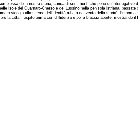
complessa della nostra storia, carica di sentimenti che pone un interrogativo dolo
nelle isole del Quarnaro-Cherso e del Lussino nella penisola istriana, passate so
amaro viaggio alla ricerca dell’identità rubata dal vento della storia”. Furono
libro la città li ospitò prima con diffidenza e poi a braccia aperte, mostrando il la