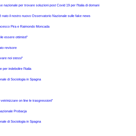
e nazionale per trovare soluzioni post Covid 19 per l'Italia di domani
è nato il nostro nuovo Osservatorio Nazionale sulle fake news
Francesco Pira e Raimondo Moncada
ile essere ottimisti"
ato revisore
vare noi stessi"
per indebolire l'Italia
onale di Sociologia in Spagna
i vetrinizzare on line le trasgressioni"
rnazionale Probacja
onale di Sociologia in Spagna