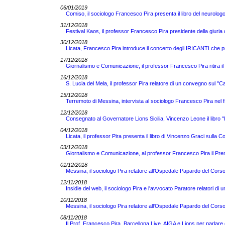
06/01/2019
Comiso, il sociologo Francesco Pira presenta il libro del neuro
31/12/2018
Festival Kaos, il professor Francesco Pira presidente della giuria del 
30/12/2018
Licata, Francesco Pira introduce il concerto degli IRICANTI che 
17/12/2018
Giornalismo e Comunicazione, il professor Francesco Pira ritira i
16/12/2018
S. Lucia del Mela, il professor Pira relatore di un convegno sul "Cal
15/12/2018
Terremoto di Messina, intervista al sociologo Francesco Pira nel f
12/12/2018
Consegnato al Governatore Lions Sicilia, Vincenzo Leone il libr
04/12/2018
Licata, il professor Pira presenta il libro di Vincenzo Graci sulla 
03/12/2018
Giornalismo e Comunicazione, al professor Francesco Pira il Pr
01/12/2018
Messina, il sociologo Pira relatore all'Ospedale Papardo del Cor
12/11/2018
Insidie del web, il sociologo Pira e l'avvocato Paratore relatori d
10/11/2018
Messina, il sociologo Pira relatore all'Ospedale Papardo del Cor
08/11/2018
Il Prof. Francesco Pira, Barcellona Live, AIGA e Lions per parlar