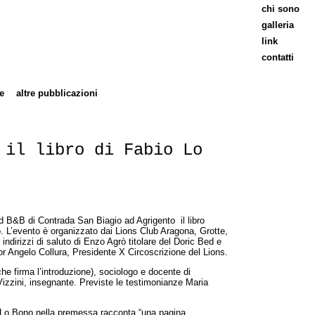
chi sono
galleria
link
contatti
e
altre pubblicazioni
 il libro di Fabio Lo
d B&B di Contrada San Biagio ad Agrigento il libro
no. L’evento è organizzato dai Lions Club Aragona, Grotte,
dirizzi di saluto di Enzo Agrò titolare del Doric Bed e
tor Angelo Collura, Presidente X Circoscrizione del Lions.
he firma l’introduzione), sociologo e docente di
izzini, insegnante. Previste le testimonianze Maria
io Lo Bono nella premessa racconta “una pagina