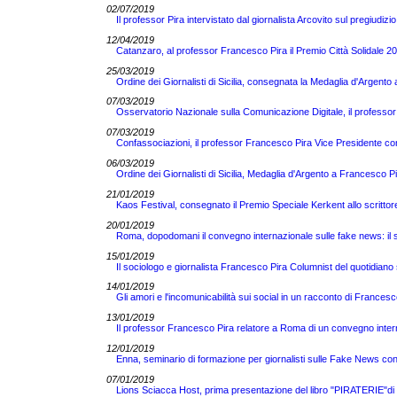
02/07/2019
Il professor Pira intervistato dal giornalista Arcovito sul pregiudizi
12/04/2019
Catanzaro, al professor Francesco Pira il Premio Città Solidale 2
25/03/2019
Ordine dei Giornalisti di Sicilia, consegnata la Medaglia d'Argent
07/03/2019
Osservatorio Nazionale sulla Comunicazione Digitale, il professor
07/03/2019
Confassociazioni, il professor Francesco Pira Vice Presidente co
06/03/2019
Ordine dei Giornalisti di Sicilia, Medaglia d'Argento a Francesco Pir
21/01/2019
Kaos Festival, consegnato il Premio Speciale Kerkent allo scrittor
20/01/2019
Roma, dopodomani il convegno internazionale sulle fake news: il so
15/01/2019
Il sociologo e giornalista Francesco Pira Columnist del quotidian
14/01/2019
Gli amori e l'incomunicabilità sui social in un racconto di Francesc
13/01/2019
Il professor Francesco Pira relatore a Roma di un convegno inter
12/01/2019
Enna, seminario di formazione per giornalisti sulle Fake News co
07/01/2019
Lions Sciacca Host, prima presentazione del libro "PIRATERIE"di 