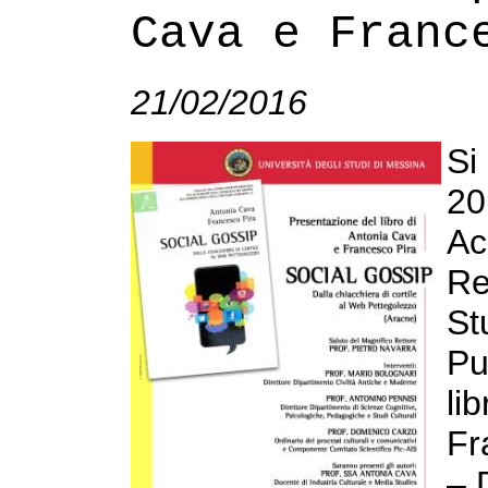
Cava e Franc
21/02/2016
Si
20
Ac
Re
St
Pu
li
Fr
– 